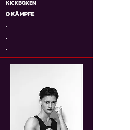
KICKBOXEN
0 KÄMPFE
.
.
.