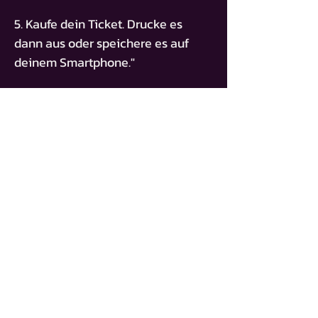
5. Kaufe dein Ticket. Drucke es
dann aus oder speichere es auf
deinem Smartphone."
ZUGANGSSCHLÜSSEL
BT-DANILO-VUKSANOVIC
TICKET KAUFEN
STARTSEITE
ALLE EVENTS