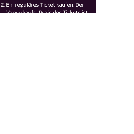
Ein reguläres Ticket kaufen. Der
Vorverkaufs-Preis des Tickets ist
für dich gleich.
REGULÄRES TICKET
FIGHTER-TICKET