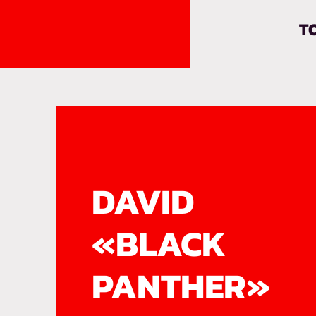
T
DAVID
«BLACK
PANTHER»