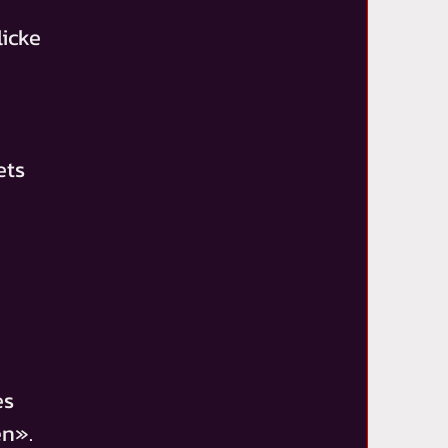
licke
ets
es
en».